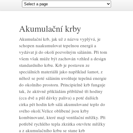
Akumulační krby
Akumulační krb, jak už z názvu vyplývá, je
schopen naakumulovat tepelnou energii a
vydávat ji do okolí pozvolným sáláním. Při tom
všem však múže být zachován vzhled a design
standardního krbu. Krb je postaven ze
speciálních materiálů jako například šamot, z
něhož se poté sáláním uvolňuje tepelná energie
do okolního prostoru. Principielně krb funguje
tak, že aktivně přikládám přibližně tři hodiny
(cca dvě a půl dávky paliva) a poté dalších
cirka pět hodin krb sálá akumulované teplo do
svého okolí.Velice oblíbené jsou krby
kombinované, které mají ventilační mřížky. Při
potřebě rychlého tepla zkrátka otevřete mřížky
a z akumulačního krbu se stane krb