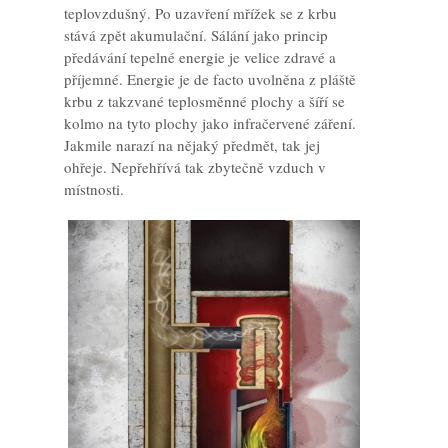
teplovzdušný. Po uzavření mřížek se z krbu
stává zpět akumulační. Sálání jako princip
předávání tepelné energie je velice zdravé a
příjemné. Energie je de facto uvolněna z pláště
krbu z takzvané teplosměnné plochy a šíří se
kolmo na tyto plochy jako infračervené záření.
Jakmile narazí na nějaký předmět, tak jej
ohřeje. Nepřehřívá tak zbytečně vzduch v
místnosti.